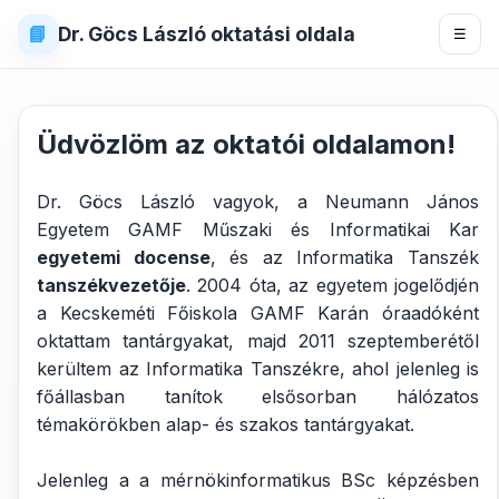
📘
Dr. Göcs László oktatási oldala
☰
Üdvözlöm az oktatói oldalamon!
Dr. Göcs László vagyok, a Neumann János
Egyetem GAMF Műszaki és Informatikai Kar
egyetemi docense
, és az Informatika Tanszék
tanszékvezetője
. 2004 óta, az egyetem jogelődjén
a Kecskeméti Főiskola GAMF Karán óraadóként
oktattam tantárgyakat, majd 2011 szeptemberétől
kerültem az Informatika Tanszékre, ahol jelenleg is
főállasban tanítok elsősorban hálózatos
témakörökben alap- és szakos tantárgyakat.
Jelenleg a a mérnökinformatikus BSc képzésben